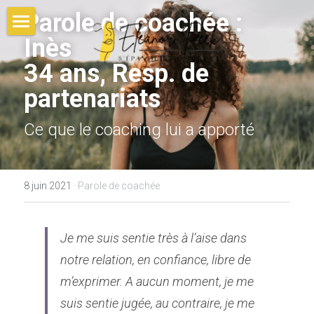
Parole de coachée : 
Inès 
HOME
34 ans, Resp. de 
ELEANOR
partenariats
COACHINGS
Ce que le coaching lui a apporté
ENTREPRISE
RECONVERSION
PROMOTION
CO-DEV
8 juin 2021
·
Parole de coachée
PRISE DE POSTE
CONSTELLATIONS
Je me suis sentie très à l’aise dans 
FATIGUE, EPUISEMENT
OUTILS
notre relation, en confiance, libre de 
POST BURNOUT
BLOG
m’exprimer. A aucun moment, je me 
PRENDRE RDV
suis sentie jugée, au contraire, je me 
AVIS